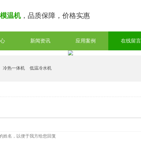
模温机
，品质保障，价格实惠
心
新闻资讯
应用案例
在线留言
冷热一体机
低温冷水机