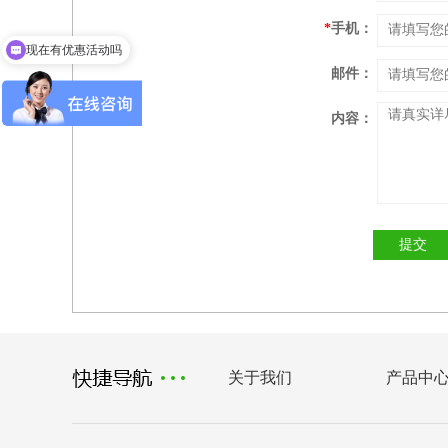
*
手机：
现在有优惠活动吗
邮件：
内容：
关于我们
产品中