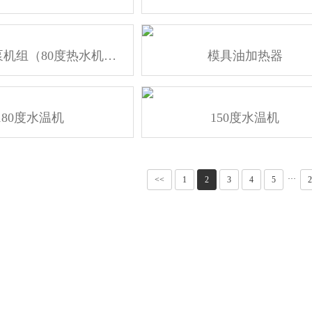
超高温热泵机组（80度热水机组）
模具油加热器
180度水温机
150度水温机
···
<<
1
2
3
4
5
2